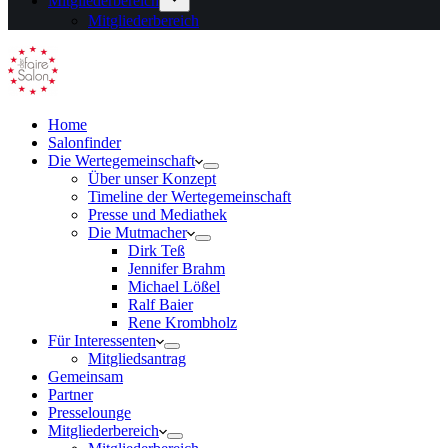
Mitgliederbereich
Mitgliederbereich
Home
Salonfinder
Die Wertegemeinschaft
Über unser Konzept
Timeline der Wertegemeinschaft
Presse und Mediathek
Die Mutmacher
Dirk Teß
Jennifer Brahm
Michael Lößel
Ralf Baier
Rene Krombholz
Für Interessenten
Mitgliedsantrag
Gemeinsam
Partner
Presselounge
Mitgliederbereich