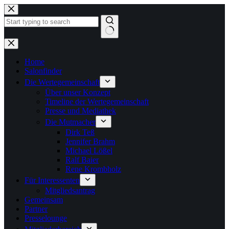
Zum
Inhalt
springen
Keine
Ergebnisse
Home
Salonfinder
Die Wertegemeinschaft
Über unser Konzept
Timeline der Wertegemeinschaft
Presse und Mediathek
Die Mutmacher
Dirk Teß
Jennifer Brahm
Michael Lößel
Ralf Baier
Rene Krombholz
Für Interessenten
Mitgliedsantrag
Gemeinsam
Partner
Presselounge