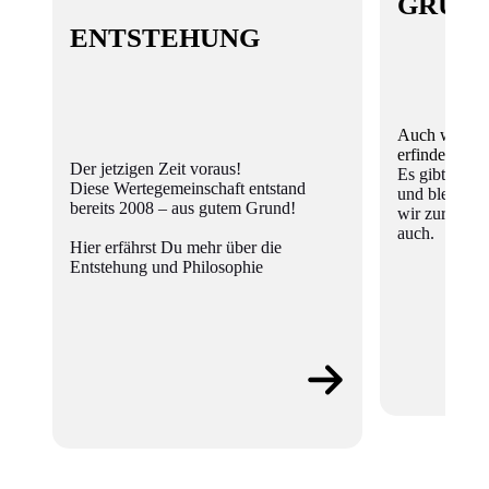
GRUN
ENTSTEHUNG
Auch wir kön
erfinden, mü
Der jetzigen Zeit voraus!
Es gibt Ding
Diese Wertegemeinschaft entstand
und bleiben 
bereits 2008 – aus gutem Grund!
wir zurück, w
auch.
Hier erfährst Du mehr über die
Entstehung und Philosophie