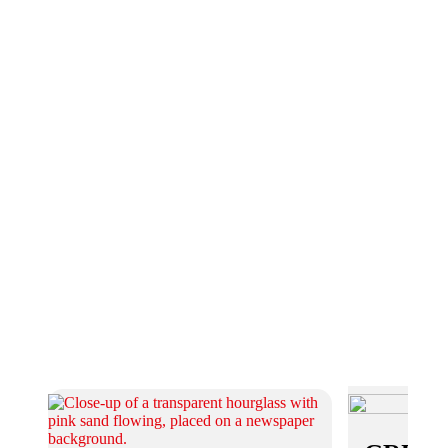
Über die Wertegemeinschaft
In einer Zeit des Wandels, in der wir uns von der
Industriegesellschaft in die digitale Welt bewegen, können
auch wir das Rad nicht neu erfinden. Jedoch gibt es
Werte, Denk- und Verhaltensweisen, die für ein gutes und
nachhaltiges Miteinander unerlässlich sind. Deshalb
verbinden wir Berufserfahrung, Branchenkenntnis und
den “Kodex für Friseure in Europa” und den Gedanken
der “corporate social responsibility” mit den
Anforderungen der Zukunft.