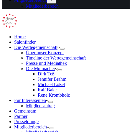
Mitgliederbereich
Mitgliederbereich
Home
Salonfinder
Die Wertegemeinschaft
Über unser Konzept
Timeline der Wertegemeinschaft
Presse und Mediathek
Die Mutmacher
Dirk Teß
Jennifer Brahm
Michael Lößel
Ralf Baier
Rene Krombholz
Für Interessenten
Mitgliedsantrag
Gemeinsam
Partner
Presselounge
Mitgliederbereich