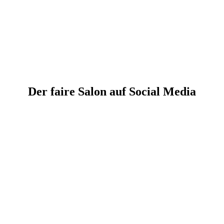
Der faire Salon auf Social Media
01
Der faire Salon auf
Facebook
Friseure, Discount, Luxus oder Billigfriseure – jedem das was
ihm gefällt. Die Unterschiede sollte man kennen, denn oftmals ist
nicht mehr Friseur drin wo Außen Friseur dran steht…