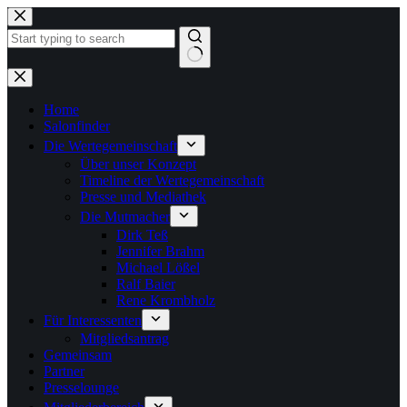
Zum
Inhalt
springen
Keine
Ergebnisse
Home
Salonfinder
Die Wertegemeinschaft
Über unser Konzept
Timeline der Wertegemeinschaft
Presse und Mediathek
Die Mutmacher
Dirk Teß
Jennifer Brahm
Michael Lößel
Ralf Baier
Rene Krombholz
Für Interessenten
Mitgliedsantrag
Gemeinsam
Partner
Presselounge