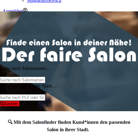
Mitgliederbereich
Anmelden
Suchen
Suchen
Anmelden
Menü
Suche nach Salonnamen…
Suche nach PLZ oder Stadt…
Suchen
🔍 Mit dem Salonfinder finden Kund*innen den passenden
Salon in ihrer Stadt.