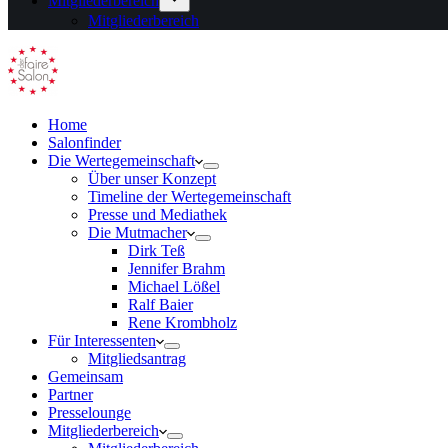
Mitgliederbereich
Mitgliederbereich
Home
Salonfinder
Die Wertegemeinschaft
Über unser Konzept
Timeline der Wertegemeinschaft
Presse und Mediathek
Die Mutmacher
Dirk Teß
Jennifer Brahm
Michael Lößel
Ralf Baier
Rene Krombholz
Für Interessenten
Mitgliedsantrag
Gemeinsam
Partner
Presselounge
Mitgliederbereich