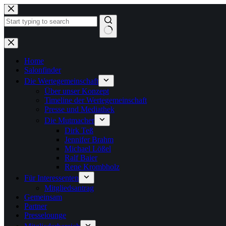
Zum
Inhalt
springen
Keine
Ergebnisse
Home
Salonfinder
Die Wertegemeinschaft
Über unser Konzept
Timeline der Wertegemeinschaft
Presse und Mediathek
Die Mutmacher
Dirk Teß
Jennifer Brahm
Michael Lößel
Ralf Baier
Rene Krombholz
Für Interessenten
Mitgliedsantrag
Gemeinsam
Partner
Presselounge