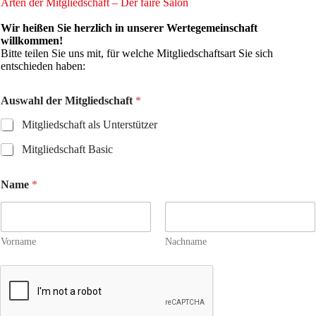
Arten der Mitgliedschaft – Der faire Salon
a
m
Wir heißen Sie herzlich in unserer Wertegemeinschaft
e
willkommen!
d
Bitte teilen Sie uns mit, für welche Mitgliedschaftsart Sie sich
e
entschieden haben:
r
Auswahl der Mitgliedschaft
*
Mitgliedschaft als Unterstützer
Mitgliedschaft Basic
Name
*
Vorname
Nachname