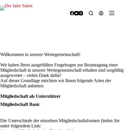
Zum
Inhalt
springen
M
Willkommen in unserer Wertegemeinschaft!
i
t
Wir haben Ihren ausgefüllten Fragebogen zur Beantragung einer
g
Mitgliedschaft in unserer Wertegemeinschaft erhalten und sorgfältig
l
ausgewertet – vielen Dank dafür!
i
Auf dieser Grundlage möchten wir Ihnen folgende Arten der
e
Mitgliedschaft anbieten:
d
s
Mitgliedschaft als Unterstützer
c
Mitgliedschaft Basic
h
a
f
Die Unterschiede der einzelnen Mitgliedschaftsformen finden Sie
t
unter folgendem Link:
N