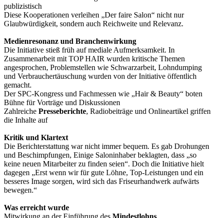
publizistisch
Diese Kooperationen verleihen „Der faire Salon“ nicht nur
Glaubwürdigkeit, sondern auch Reichweite und Relevanz.
Medienresonanz und Branchenwirkung
Die Initiative stieß früh auf mediale Aufmerksamkeit. In
Zusammenarbeit mit TOP HAIR wurden kritische Themen
angesprochen, Problemstellen wie Schwarzarbeit, Lohndumping
und Verbrauchertäuschung wurden von der Initiative öffentlich
gemacht.
Der SPC-Kongress und Fachmessen wie „Hair & Beauty“ boten
Bühne für Vorträge und Diskussionen
Zahlreiche
Presseberichte
, Radiobeiträge und Onlineartikel griffen
die Inhalte auf
Kritik und Klartext
Die Berichterstattung war nicht immer bequem. Es gab Drohungen
und Beschimpfungen, Einige Saloninhaber beklagten, dass „so
keine neuen Mitarbeiter zu finden seien“. Doch die Initiative hielt
dagegen „Erst wenn wir für gute Löhne, Top-Leistungen und ein
besseres Image sorgen, wird sich das Friseurhandwerk aufwärts
bewegen.“
Was erreicht wurde
Mitwirkung an der Einführung des
Mindestlohns