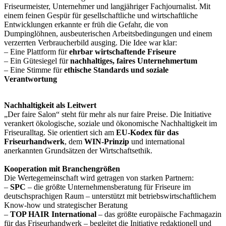
Friseurmeister, Unternehmer und langjähriger Fachjournalist. Mit
einem feinen Gespür für gesellschaftliche und wirtschaftliche
Entwicklungen erkannte er früh die Gefahr, die von
Dumpinglöhnen, ausbeuterischen Arbeitsbedingungen und einem
verzerrten Verbraucherbild ausging. Die Idee war klar:
– Eine Plattform für
ehrbar wirtschaftende Friseure
– Ein Gütesiegel für
nachhaltiges, faires Unternehmertum
– Eine Stimme für
ethische Standards und soziale
Verantwortung
Nachhaltigkeit als Leitwert
„Der faire Salon“ steht für mehr als nur faire Preise. Die Initiative
verankert ökologische, soziale und ökonomische Nachhaltigkeit im
Friseuralltag. Sie orientiert sich am
EU-Kodex für das
Friseurhandwerk
, dem
WIN-Prinzip
und international
anerkannten Grundsätzen der Wirtschaftsethik.
Kooperation mit Branchengrößen
Die Wertegemeinschaft wird getragen von starken Partnern:
–
SPC
– die größte Unternehmensberatung für Friseure im
deutschsprachigen Raum – unterstützt mit betriebswirtschaftlichem
Know-how und strategischer Beratung
–
TOP HAIR International
– das größte europäische Fachmagazin
für das Friseurhandwerk – begleitet die Initiative redaktionell und