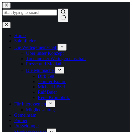
Zum
Inhalt
springen
Keine
Ergebnisse
Home
Salonfinder
Die Wertegemeinschaft
Über unser Konzept
Timeline der Wertegemeinschaft
Presse und Mediathek
Die Mutmacher
Dirk Teß
Jennifer Brahm
Michael Lößel
Ralf Baier
Rene Krombholz
Für Interessenten
Mitgliedsantrag
Gemeinsam
Partner
Presselounge