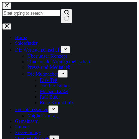
Zum
Inhalt
springen
Keine
Ergebnisse
Home
Salonfinder
Die Wertegemeinschaft
Über unser Konzept
Timeline der Wertegemeinschaft
Presse und Mediathek
Die Mutmacher
Dirk Teß
Jennifer Brahm
Michael Lößel
Ralf Baier
Rene Krombholz
Für Interessenten
Mitgliedsantrag
Gemeinsam
Partner
Presselounge