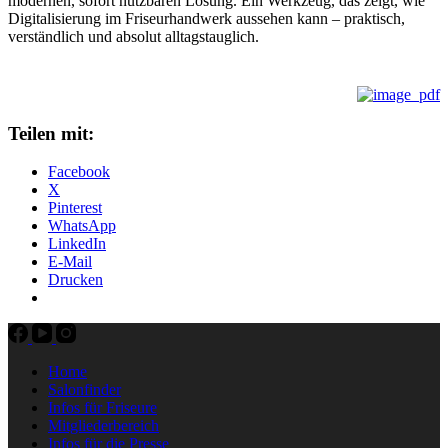
modernen, sofort nutzbaren Lösung. Ein Werkzeug, das zeigt, wie
Digitalisierung im Friseurhandwerk aussehen kann – praktisch,
verständlich und absolut alltagstauglich.
Teilen mit:
Facebook
X
Pinterest
WhatsApp
LinkedIn
E-Mail
Drucken
Home
Salonfinder
Infos für Friseure
Mitgliederbereich
Infos für die Presse