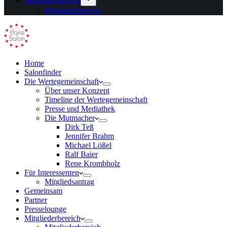
Mitgliederbereich
Mitgliederbereich
Home
Salonfinder
Die Wertegemeinschaft
Über unser Konzept
Timeline der Wertegemeinschaft
Presse und Mediathek
Die Mutmacher
Dirk Teß
Jennifer Brahm
Michael Lößel
Ralf Baier
Rene Krombholz
Für Interessenten
Mitgliedsantrag
Gemeinsam
Partner
Presselounge
Mitgliederbereich