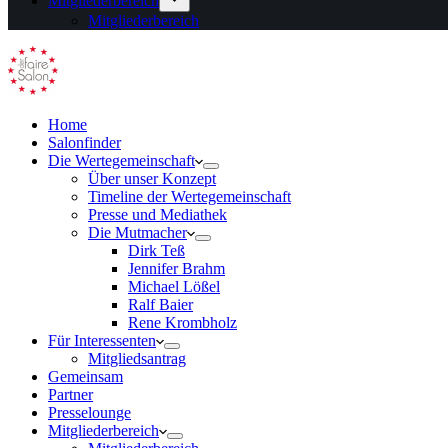
Mitgliederbereich
Mitgliederbereich
Home
Salonfinder
Die Wertegemeinschaft
Über unser Konzept
Timeline der Wertegemeinschaft
Presse und Mediathek
Die Mutmacher
Dirk Teß
Jennifer Brahm
Michael Lößel
Ralf Baier
Rene Krombholz
Für Interessenten
Mitgliedsantrag
Gemeinsam
Partner
Presselounge
Mitgliederbereich