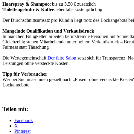
Haarspray & Shampoo
: bis zu 5,50 € zusätzlich
Toilettengebühr & Kaffee
: ebenfalls kostenpflichtig
Der Durchschnittsumsatz pro Kundin liegt trotz des Lockangebots bei
Mangelnde Qualifikation und Verkaufsdruck
In manchen Billigketten arbeiten berufsfremde Personen mit Schnellkur
Gleichzeitig stehen Mitarbeitende unter hohem Verkaufsdruck – Beratu
Fairness statt Täuschung
Die Wertegemeinschaft
Der faire Salon
setzt sich für Transparenz, N
Leistungen ohne versteckte Kosten.
Tipp für Verbraucher
Wer bei Suchmaschinen gezielt nach „Friseur ohne versteckte Kosten“ o
Lockangebote.
Teilen mit:
Facebook
X
Pinterest