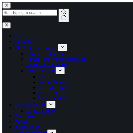
Zum
Inhalt
springen
Keine
Ergebnisse
Home
Salonfinder
Die Wertegemeinschaft
Über unser Konzept
Timeline der Wertegemeinschaft
Presse und Mediathek
Die Mutmacher
Dirk Teß
Jennifer Brahm
Michael Lößel
Ralf Baier
Rene Krombholz
Für Interessenten
Mitgliedsantrag
Gemeinsam
Partner
Presselounge