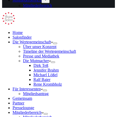
Mitgliederbereich
Mitgliederbereich
Home
Salonfinder
Die Wertegemeinschaft
Über unser Konzept
Timeline der Wertegemeinschaft
Presse und Mediathek
Die Mutmacher
Dirk Teß
Jennifer Brahm
Michael Lößel
Ralf Baier
Rene Krombholz
Für Interessenten
Mitgliedsantrag
Gemeinsam
Partner
Presselounge
Mitgliederbereich