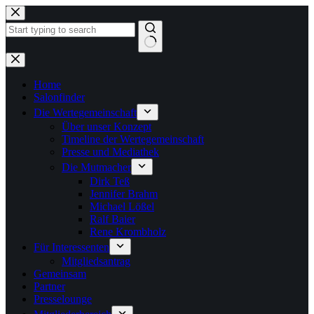
Zum
Inhalt
springen
Keine
Ergebnisse
Home
Salonfinder
Die Wertegemeinschaft
Über unser Konzept
Timeline der Wertegemeinschaft
Presse und Mediathek
Die Mutmacher
Dirk Teß
Jennifer Brahm
Michael Lößel
Ralf Baier
Rene Krombholz
Für Interessenten
Mitgliedsantrag
Gemeinsam
Partner
Presselounge