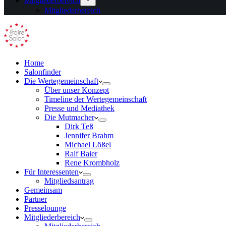
Mitgliederbereich
Mitgliederbereich
Home
Salonfinder
Die Wertegemeinschaft
Über unser Konzept
Timeline der Wertegemeinschaft
Presse und Mediathek
Die Mutmacher
Dirk Teß
Jennifer Brahm
Michael Lößel
Ralf Baier
Rene Krombholz
Für Interessenten
Mitgliedsantrag
Gemeinsam
Partner
Presselounge
Mitgliederbereich