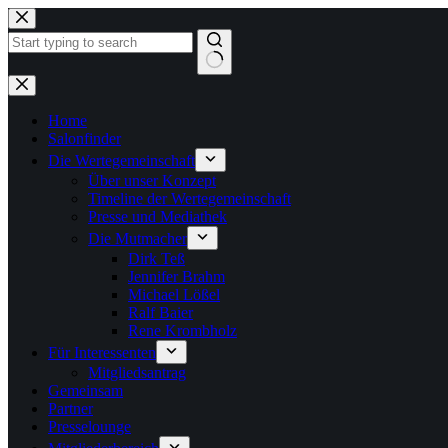
Zum
Inhalt
springen
Keine
Ergebnisse
Home
Salonfinder
Die Wertegemeinschaft
Über unser Konzept
Timeline der Wertegemeinschaft
Presse und Mediathek
Die Mutmacher
Dirk Teß
Jennifer Brahm
Michael Lößel
Ralf Baier
Rene Krombholz
Für Interessenten
Mitgliedsantrag
Gemeinsam
Partner
Presselounge