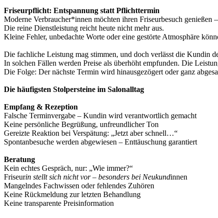
Friseurpflicht: Entspannung statt Pflichttermin
Moderne Verbraucher*innen möchten ihren Friseurbesuch genießen – 
Die reine Dienstleistung reicht heute nicht mehr aus.
Kleine Fehler, unbedachte Worte oder eine gestörte Atmosphäre kön
Die fachliche Leistung mag stimmen, und doch verlässt die Kundin den
In solchen Fällen werden Preise als überhöht empfunden. Die Leistun
Die Folge: Der nächste Termin wird hinausgezögert oder ganz abgesa
Die häufigsten Stolpersteine im Salonalltag
Empfang & Rezeption
Falsche Terminvergabe – Kundin wird verantwortlich gemacht
Keine persönliche Begrüßung, unfreundlicher Ton
Gereizte Reaktion bei Verspätung: „Jetzt aber schnell…“
Spontanbesuche werden abgewiesen – Enttäuschung garantiert
Beratung
Kein echtes Gespräch, nur: „Wie immer?“
Friseur
in stellt sich nicht vor – besonders bei Neukund
innen
Mangelndes Fachwissen oder fehlendes Zuhören
Keine Rückmeldung zur letzten Behandlung
Keine transparente Preisinformation