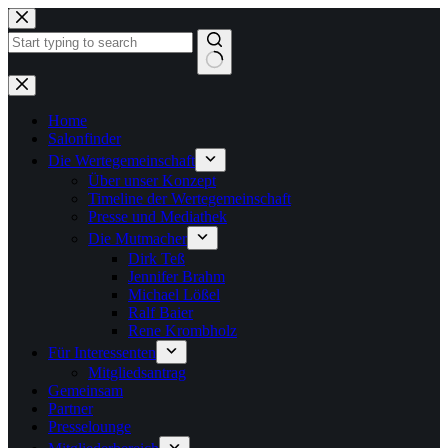
Zum
Inhalt
springen
Keine
Ergebnisse
Home
Salonfinder
Die Wertegemeinschaft
Über unser Konzept
Timeline der Wertegemeinschaft
Presse und Mediathek
Die Mutmacher
Dirk Teß
Jennifer Brahm
Michael Lößel
Ralf Baier
Rene Krombholz
Für Interessenten
Mitgliedsantrag
Gemeinsam
Partner
Presselounge