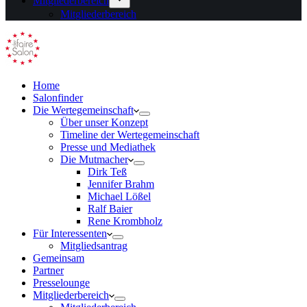
Mitgliederbereich
Mitgliederbereich
Home
Salonfinder
Die Wertegemeinschaft
Über unser Konzept
Timeline der Wertegemeinschaft
Presse und Mediathek
Die Mutmacher
Dirk Teß
Jennifer Brahm
Michael Lößel
Ralf Baier
Rene Krombholz
Für Interessenten
Mitgliedsantrag
Gemeinsam
Partner
Presselounge
Mitgliederbereich