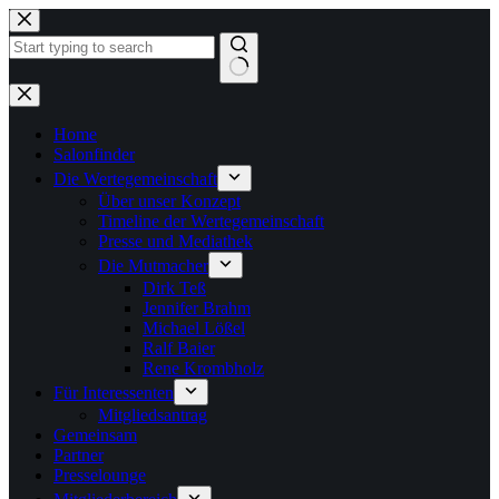
Zum
Inhalt
springen
Keine
Ergebnisse
Home
Salonfinder
Die Wertegemeinschaft
Über unser Konzept
Timeline der Wertegemeinschaft
Presse und Mediathek
Die Mutmacher
Dirk Teß
Jennifer Brahm
Michael Lößel
Ralf Baier
Rene Krombholz
Für Interessenten
Mitgliedsantrag
Gemeinsam
Partner
Presselounge