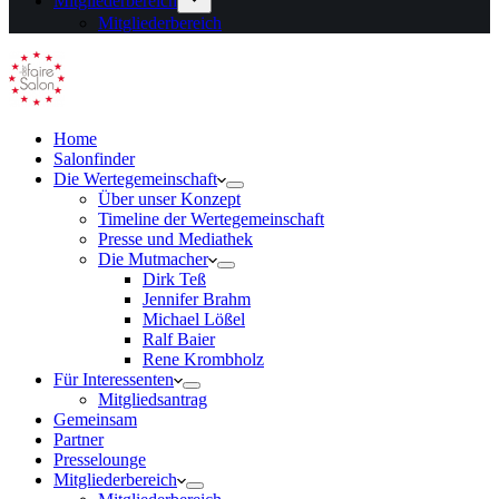
Mitgliederbereich
Mitgliederbereich
Home
Salonfinder
Die Wertegemeinschaft
Über unser Konzept
Timeline der Wertegemeinschaft
Presse und Mediathek
Die Mutmacher
Dirk Teß
Jennifer Brahm
Michael Lößel
Ralf Baier
Rene Krombholz
Für Interessenten
Mitgliedsantrag
Gemeinsam
Partner
Presselounge
Mitgliederbereich