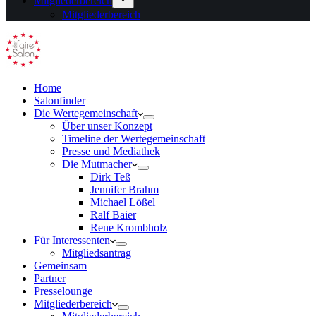
Mitgliederbereich
Mitgliederbereich
Home
Salonfinder
Die Wertegemeinschaft
Über unser Konzept
Timeline der Wertegemeinschaft
Presse und Mediathek
Die Mutmacher
Dirk Teß
Jennifer Brahm
Michael Lößel
Ralf Baier
Rene Krombholz
Für Interessenten
Mitgliedsantrag
Gemeinsam
Partner
Presselounge
Mitgliederbereich