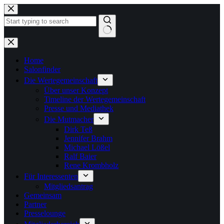
Zum
Inhalt
springen
Keine
Ergebnisse
Home
Salonfinder
Die Wertegemeinschaft
Über unser Konzept
Timeline der Wertegemeinschaft
Presse und Mediathek
Die Mutmacher
Dirk Teß
Jennifer Brahm
Michael Lößel
Ralf Baier
Rene Krombholz
Für Interessenten
Mitgliedsantrag
Gemeinsam
Partner
Presselounge