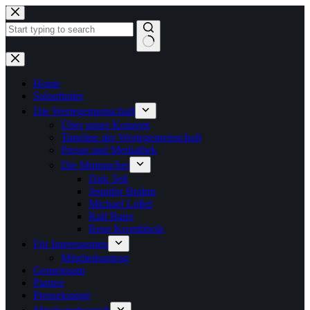
Zum
Inhalt
springen
Keine
Ergebnisse
Home
Salonfinder
Die Wertegemeinschaft
Über unser Konzept
Timeline der Wertegemeinschaft
Presse und Mediathek
Die Mutmacher
Dirk Teß
Jennifer Brahm
Michael Lößel
Ralf Baier
Rene Krombholz
Für Interessenten
Mitgliedsantrag
Gemeinsam
Partner
Presselounge