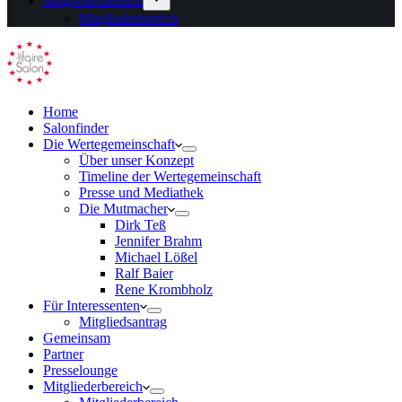
Mitgliederbereich
Mitgliederbereich
Home
Salonfinder
Die Wertegemeinschaft
Über unser Konzept
Timeline der Wertegemeinschaft
Presse und Mediathek
Die Mutmacher
Dirk Teß
Jennifer Brahm
Michael Lößel
Ralf Baier
Rene Krombholz
Für Interessenten
Mitgliedsantrag
Gemeinsam
Partner
Presselounge
Mitgliederbereich