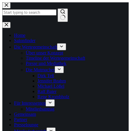
Zum
Inhalt
springen
Keine
Ergebnisse
Home
Salonfinder
Die Wertegemeinschaft
Über unser Konzept
Timeline der Wertegemeinschaft
Presse und Mediathek
Die Mutmacher
Dirk Teß
Jennifer Brahm
Michael Lößel
Ralf Baier
Rene Krombholz
Für Interessenten
Mitgliedsantrag
Gemeinsam
Partner
Presselounge