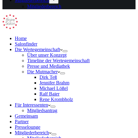
Mitgliederbereich
Mitgliederbereich
Home
Salonfinder
Die Wertegemeinschaft
Über unser Konzept
Timeline der Wertegemeinschaft
Presse und Mediathek
Die Mutmacher
Dirk Teß
Jennifer Brahm
Michael Lößel
Ralf Baier
Rene Krombholz
Für Interessenten
Mitgliedsantrag
Gemeinsam
Partner
Presselounge
Mitgliederbereich