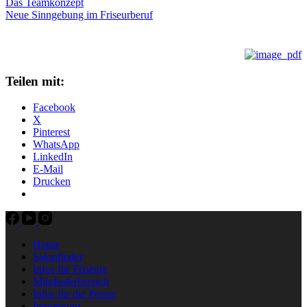
Das Teamkonzept
Neue Sinngebung im Friseurberuf
Teilen mit:
Facebook
X
Pinterest
WhatsApp
LinkedIn
E-Mail
Drucken
Home
Salonfinder
Infos für Friseure
Mitgliederbereich
Infos für die Presse
Impressum