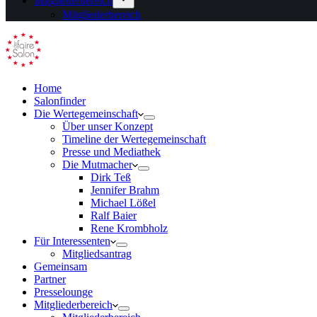
Mitgliederbereich
Mitgliederbereich
Home
Salonfinder
Die Wertegemeinschaft
Über unser Konzept
Timeline der Wertegemeinschaft
Presse und Mediathek
Die Mutmacher
Dirk Teß
Jennifer Brahm
Michael Lößel
Ralf Baier
Rene Krombholz
Für Interessenten
Mitgliedsantrag
Gemeinsam
Partner
Presselounge
Mitgliederbereich