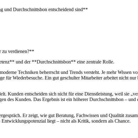
ng und Durchschnittsbon entscheidend sind**
r zu verdienen?**
tenz** und der **Durchschnittsbon** eine zentrale Rolle.
rd, moderne Techniken beherrscht und Trends versteht. Je mehr Wissen v
ge für Wiederbesuche. Ein gut geschulter Mitarbeiter arbeitet nicht nur 
. Kunden entscheiden sich nicht für eine Dienstleistung, weil sie „ver
en des Kunden. Das Ergebnis ist ein höherer Durchschnittsbon – und da
itergespräch. Er zeigt, wie gut Beratung, Fachwissen und Qualität zu
o Entwicklungspotenzial liegt – nicht als Kritik, sondern als Chance.