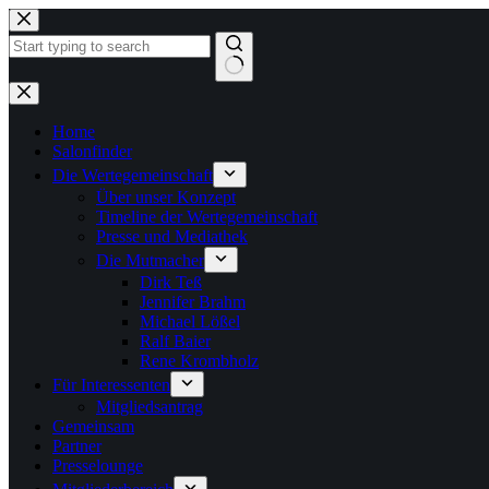
Zum
Inhalt
springen
Keine
Ergebnisse
Home
Salonfinder
Die Wertegemeinschaft
Über unser Konzept
Timeline der Wertegemeinschaft
Presse und Mediathek
Die Mutmacher
Dirk Teß
Jennifer Brahm
Michael Lößel
Ralf Baier
Rene Krombholz
Für Interessenten
Mitgliedsantrag
Gemeinsam
Partner
Presselounge