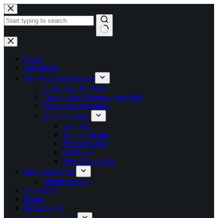
Zum
Inhalt
springen
Keine
Ergebnisse
Home
Salonfinder
Die Wertegemeinschaft
Über unser Konzept
Timeline der Wertegemeinschaft
Presse und Mediathek
Die Mutmacher
Dirk Teß
Jennifer Brahm
Michael Lößel
Ralf Baier
Rene Krombholz
Für Interessenten
Mitgliedsantrag
Gemeinsam
Partner
Presselounge