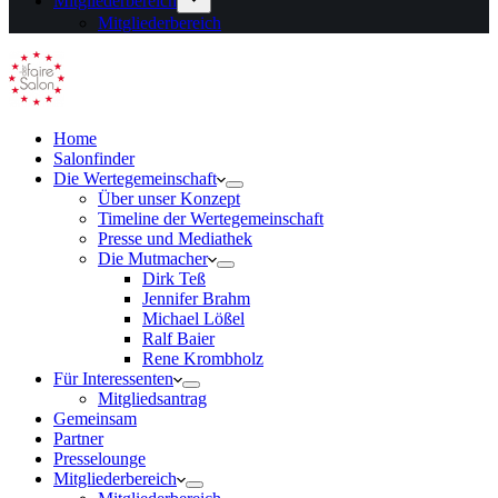
Mitgliederbereich
Mitgliederbereich
Home
Salonfinder
Die Wertegemeinschaft
Über unser Konzept
Timeline der Wertegemeinschaft
Presse und Mediathek
Die Mutmacher
Dirk Teß
Jennifer Brahm
Michael Lößel
Ralf Baier
Rene Krombholz
Für Interessenten
Mitgliedsantrag
Gemeinsam
Partner
Presselounge
Mitgliederbereich