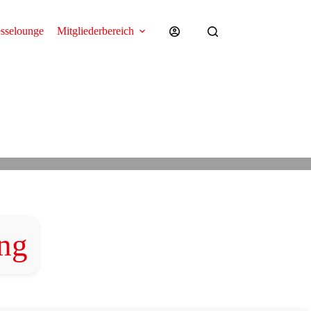
esselounge
Mitgliederbereich
ng