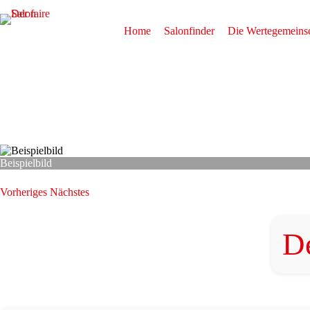
Zum
Inhalt
springen
Home
Salonfinder
Die Wertegemeinsc
Beispielbild
Vorheriges
Nächstes
D