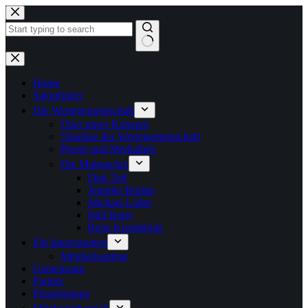
Zum
Inhalt
springen
Keine
Ergebnisse
Home
Salonfinder
Die Wertegemeinschaft
Über unser Konzept
Timeline der Wertegemeinschaft
Presse und Mediathek
Die Mutmacher
Dirk Teß
Jennifer Brahm
Michael Lößel
Ralf Baier
Rene Krombholz
Für Interessenten
Mitgliedsantrag
Gemeinsam
Partner
Presselounge