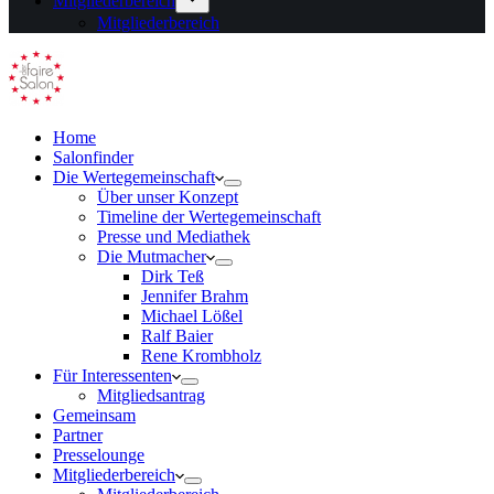
Mitgliederbereich
Mitgliederbereich
Home
Salonfinder
Die Wertegemeinschaft
Über unser Konzept
Timeline der Wertegemeinschaft
Presse und Mediathek
Die Mutmacher
Dirk Teß
Jennifer Brahm
Michael Lößel
Ralf Baier
Rene Krombholz
Für Interessenten
Mitgliedsantrag
Gemeinsam
Partner
Presselounge
Mitgliederbereich