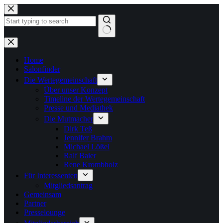
Zum
Inhalt
springen
Keine
Ergebnisse
Home
Salonfinder
Die Wertegemeinschaft
Über unser Konzept
Timeline der Wertegemeinschaft
Presse und Mediathek
Die Mutmacher
Dirk Teß
Jennifer Brahm
Michael Lößel
Ralf Baier
Rene Krombholz
Für Interessenten
Mitgliedsantrag
Gemeinsam
Partner
Presselounge