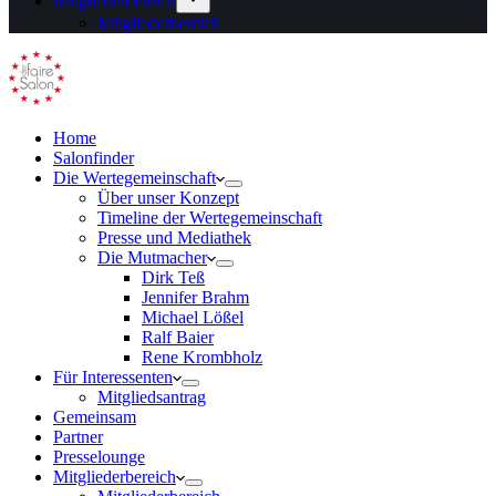
Mitgliederbereich
Mitgliederbereich
Home
Salonfinder
Die Wertegemeinschaft
Über unser Konzept
Timeline der Wertegemeinschaft
Presse und Mediathek
Die Mutmacher
Dirk Teß
Jennifer Brahm
Michael Lößel
Ralf Baier
Rene Krombholz
Für Interessenten
Mitgliedsantrag
Gemeinsam
Partner
Presselounge
Mitgliederbereich